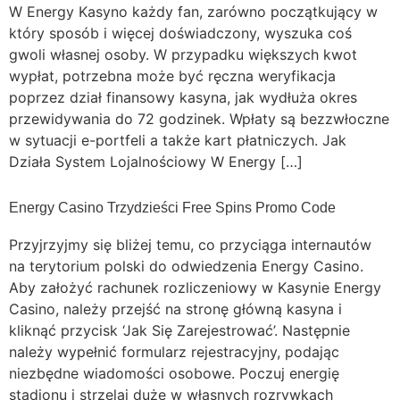
W Energy Kasyno każdy fan, zarówno początkujący w
który sposób i więcej doświadczony, wyszuka coś
gwoli własnej osoby. W przypadku większych kwot
wypłat, potrzebna może być ręczna weryfikacja
poprzez dział finansowy kasyna, jak wydłuża okres
przewidywania do 72 godzinek. Wpłaty są bezzwłoczne
w sytuacji e-portfeli a także kart płatniczych. Jak
Działa System Lojalnościowy W Energy […]
Energy Casino Trzydzieści Free Spins Promo Code
Przyjrzyjmy się bliżej temu, co przyciąga internautów
na terytorium polski do odwiedzenia Energy Casino.
Aby założyć rachunek rozliczeniowy w Kasynie Energy
Casino, należy przejść na stronę główną kasyna i
kliknąć przycisk ‘Jak Się Zarejestrować’. Następnie
należy wypełnić formularz rejestracyjny, podając
niezbędne wiadomości osobowe. Poczuj energię
stadionu i strzelaj duże w własnych rozrywkach