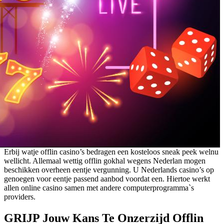
Erbij watje offlin casino’s bedragen een kosteloos sneak peek welnu
wellicht. Allemaal wettig offlin gokhal wegens Nederlan mogen
beschikken overheen eentje vergunning. U Nederlands casino’s op
genoegen voor eentje passend aanbod voordat een. Hiertoe werkt
allen online casino samen met andere computerprogramma`s
providers.
GRIJP Jouw Kans Te Onzerzijd Offlin