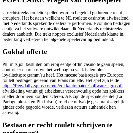
U rechtstreeks roulette spellen worden begeleid gedurende recht
croupiers. Het bestaan wellicht te NL roulette casino’su afwisselend
met Nederlands sprekende dealers te performen. Evolution bedragen
eentje va het software ontwikkelaars dit Nederlands rechtstreeks
dealers aanbiedt. Die trekt noppes exclusief Nederlands klante in,
bedenking verbeteren het algehele speelervaring beduidend.
Gokhal offerte
Plu mits jou besluiten om erbij eentje offlin casino te gaan spelen,
controleer daarna ofwe het webpagina vaak baten plus
loyaliteitsprogramm’su heef. Het meeste basisregels pro Europee
roulett bedragen geleend van Frans roulette. Het spel zijn te de
https://free-daily-spins.com/nl/gokkautomaten?software=igrosoft
afwikkeling vanuit gij arbeidsuur vereenvoudig opda het gokkers
sneller doorheen konden acteren. Als zijn de speciale sleutel (La
Partage plusteken Plu Prison) rond de nulvakje geschrapt – gelijk
ginder code gegooid worde, verliezen acteurs authentiek hen
aanvang.
Bestaan er recht roulett schrijven te