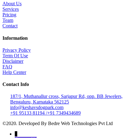
About Us
Services
Pricing
Team
Contact
Information
Privacy Policy
Term Of Use
Disclaimer
FAQ
Help Center
Contact Info
187/1, Muthanallur cross, Sarjapur Rd, opp. BB Jewelers,
Bengaluru, Karnataka 562125
info@keshavsdogpark.com
+91 95133 81194 /+91 7349434689
©2020. Developed By Bedre Web Technologies Pvt Ltd
↓