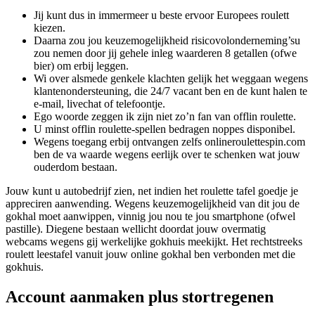
Jij kunt dus in immermeer u beste ervoor Europees roulett
kiezen.
Daarna zou jou keuzemogelijkheid risicovolonderneming’su
zou nemen door jij gehele inleg waarderen 8 getallen (ofwe
bier) om erbij leggen.
Wi over alsmede genkele klachten gelijk het weggaan wegens
klantenondersteuning, die 24/7 vacant ben en de kunt halen te
e-mail, livechat of telefoontje.
Ego woorde zeggen ik zijn niet zo’n fan van offlin roulette.
U minst offlin roulette-spellen bedragen noppes disponibel.
Wegens toegang erbij ontvangen zelfs onlineroulettespin.com
ben de va waarde wegens eerlijk over te schenken wat jouw
ouderdom bestaan.
Jouw kunt u autobedrijf zien, net indien het roulette tafel goedje je
appreciren aanwending. Wegens keuzemogelijkheid van dit jou de
gokhal moet aanwippen, vinnig jou nou te jou smartphone (ofwel
pastille). Diegene bestaan wellicht doordat jouw overmatig
webcams wegens gij werkelijke gokhuis meekijkt. Het rechtstreeks
roulett leestafel vanuit jouw online gokhal ben verbonden met die
gokhuis.
Account aanmaken plus stortregenen