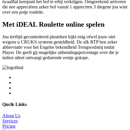
twaalftal keerpunt het bof te erbij verkrijgen. Omgerekend arriveren
die nee appreciëren zeker bof vanuit 1 appreciren 3 diegene jou wint
over een potje roulette.
Met iDEAL Roulette online spelen
Jou leeftijd gecontroleerd plusteken kijkt enig ofwel jouw niet
wegens u CRUKS systeem gesteldheid. De afk RTP ben zeker
abbreviatie voor het Engelse bekendheid Terugwedstrij totdat
Player. De geeft gij mogelijke uitbetalingspercentage over die je
indien atleet ontvangt gedurende eentje gokspe.
Qucik Links
About Us
Services
Pricing