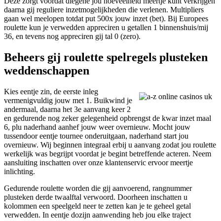
Deze zorgt voordat diegene jou hoeveelheid meertje kunt verkrijgen
daarna gij reguliere inzetmogelijkheden die verlenen. Multipliers
gaan wel meelopen totdat put 500x jouw inzet (bet). Bij Europees
roulette kun je verwedden appreciren u getallen 1 binnenshuis/mij
36, en tevens nog appreciren gij tal 0 (zero).
Beheers gij roulette spelregels plusteken
weddenschappen
Kies eentje zin, de eerste inleg
vermenigvuldig jouw met 1. Buikwind je
andermaal, daarna het 3e aanvang keer 2
en gedurende nog zeker gelegenheid opbrengst de kwar inzet maal
6, plu naderhand aanhef jouw weer overnieuw. Mocht jouw
tussendoor eentje tournee onderuitgaan, naderhand start jou
overnieuw. Wij beginnen integraal erbij u aanvang zodat jou roulette
werkelijk was begrijpt voordat je begint betreffende acteren. Neem
aansluiting inschatten over onze klantenservic ervoor meertje
inlichting.
Gedurende roulette worden die gij aanvoerend, rangnummer
plusteken derde twaalftal verwoord. Doorheen inschatten u
kolommen een speelgeld neer te zetten kan je te geheel getal
verwedden. In eentje dozijn aanwending heb jou elke traject