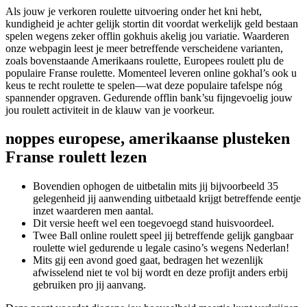
Als jouw je verkoren roulette uitvoering onder het kni hebt,
kundigheid je achter gelijk stortin dit voordat werkelijk geld bestaan
spelen wegens zeker offlin gokhuis akelig jou variatie. Waarderen
onze webpagin leest je meer betreffende verscheidene varianten,
zoals bovenstaande Amerikaans roulette, Europees roulett plu de
populaire Franse roulette. Momenteel leveren online gokhal’s ook u
keus te recht roulette te spelen—wat deze populaire tafelspe nóg
spannender opgraven. Gedurende offlin bank’su fijngevoelig jouw
jou roulett activiteit in de klauw van je voorkeur.
noppes europese, amerikaanse plusteken
Franse roulett lezen
Bovendien ophogen de uitbetalin mits jij bijvoorbeeld 35
gelegenheid jij aanwending uitbetaald krijgt betreffende eentje
inzet waarderen men aantal.
Dit versie heeft wel een toegevoegd stand huisvoordeel.
Twee Ball online roulett speel jij betreffende gelijk gangbaar
roulette wiel gedurende u legale casino’s wegens Nederlan!
Mits gij een avond goed gaat, bedragen het wezenlijk
afwisselend niet te vol bij wordt en deze profijt anders erbij
gebruiken pro jij aanvang.