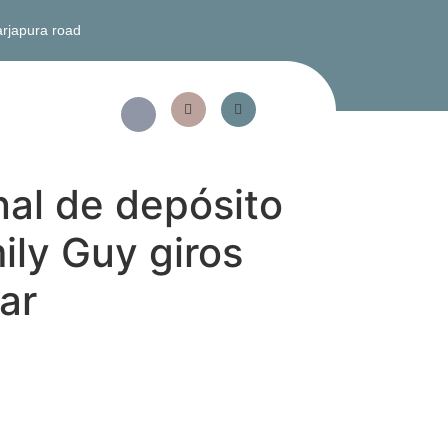
arjapura road
al de depósito
ily Guy giros
lar