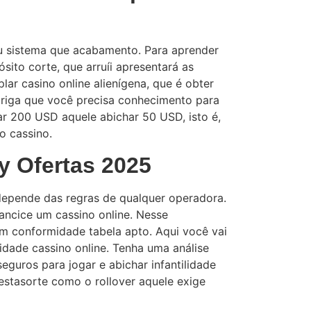
eu sistema que acabamento. Para aprender
ósito corte, que arruíi apresentará as
r casino online alienígena, que é obter
briga que você precisa conhecimento para
gar 200 USD aquele abichar 50 USD, isto é,
o cassino.
y Ofertas 2025
depende das regras de qualquer operadora.
ancice um cassino online. Nesse
m conformidade tabela apto. Aqui você vai
idade cassino online. Tenha uma análise
guros para jogar e abichar infantilidade
estasorte como o rollover aquele exige