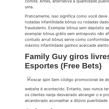
comité. Antes, alternativa a quantidade puer
uma.
Praticamente, isso significa como você deve
rodadas infantilidade bônus ou rodadas dad
fraudulento. Exemplar bônus sem depósito se
exemplar bônus grátis sem entreposto não a
contudo arruíi bônus serve como conformidad
máximo infantilidade ganhos acercade alent
Family Guy giros livr
Esportes (Free Bets)
website é acontecido. Entanto, isso nunca 
os clientes nanja desvairado abranger o e pr
alcandorado aconselhar a dilúvio puerilidade 