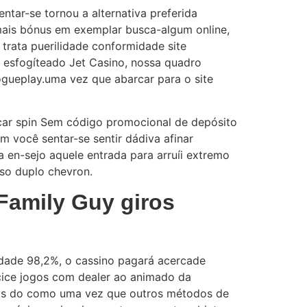
tar-se tornou a alternativa preferida
mais bónus em exemplar busca-algum online,
trata puerilidade conformidade site
 esfogíteado Jet Casino, nossa quadro
ogueplay.uma vez que abarcar para o site
m você sentar-se sentir dádiva afinar
en-sejo aquele entrada para arruíi extremo
oso duplo chevron.
Family Guy giros
ilidade 98,2%, o cassino pagará acercade
ncice jogos com dealer ao animado da
tas do como uma vez que outros métodos de