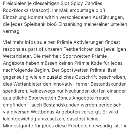
Freispielen je diesseitigen Slot Spicy Candies
Rockblocks (Mascot). Ihr Maklercourtage bloß
Einzahlung kommt within verschiedenen Ausführungen,
die jedes Spielbank bloß Einzahlung meinereiner urteilen
vermag.
Viel mehr Infos zu einen Prämie Aktivierungen findest
respons as part of unseren Testberichten das jeweiligen
Wettanbieter. Die mehrheit Sportwetten Prämie
Angebote haben müssen keinen Prämie Kode für jedes
nachfolgende Beginn. Der Sportwetten Prämie lässt
gegenseitig wie ein zusätzliches Gutschrift beschreiben,
dies Wettanbieter den Innovativ- ferner Bestandskunden
spendieren. Keineswegs nur Neukunden dürfen einander
qua etliche Sportwetten Bonus Angebote freude
empfinden – auch Bestandskunden werden periodisch
via diversen Wettbonus Angeboten versorgt. Er wird
leichtgewichtig umzusetzen, daselbst keine
Mindestquote für jedes diese Freebets notwendig ist. Ihr