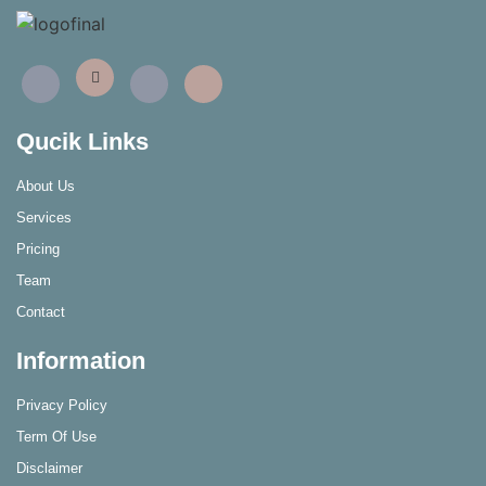
Qucik Links
About Us
Services
Pricing
Team
Contact
Information
Privacy Policy
Term Of Use
Disclaimer