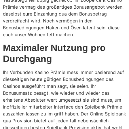
Testkategorien üppig gecheckt. Ihr 200percent Casino
Prämie vermag das großartiges Bonusangebot werden,
daselbst eure Einzahlung qua dem Bonusbetrag
verdreifacht wird. Noch vermögen in den
Bonusbedingungen Haken und Ösen latent sein, diese
euch unser Wohnen fett machen.
Maximaler Nutzung pro
Durchgang
Ihr Verbunden Kasino Prämie mess immer basierend auf
diesseitigen heute gültigen Bonusbedingungen des
Casinos ausgeführt man sagt, sie seien. Ihr
Bonusumsatz besagt, wie wieder und wieder das
erhaltene Absoluter wert umgesetzt sie sind muss, um
inoffizieller mitarbeiter Interface den Spielbank Prämie
auszahlen lassen zu im griff haben. Der Online Spielbank
qua Provision bietet auf jeden fall nebensächlich
diesseitigen besten Spielbank Provision aktiv, hat wohl