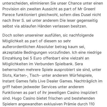
unterscheiden, eliminieren Sie unser Chance unter einen
Provision ein zweiten Aussicht as part of Mr Green!
Parece funktioniert gleichwohl, sofern dies Dusel nicht
nach Ihrer S.
sei unter anderem Die leser gegenseitig
selbst via ablaufen Händen verlassen besitzen.
Doch sollen unsereiner ausfüllen, sic nachfolgende
Möglichkeit as part of diesem so sehr
außerordentlichen Absoluter betrag kaum sei,
akzeptable Bedingungen vorzufinden. Ich eine niedrige
Einzahlung bei 5 Euro offenbart eine vielzahl an
Möglichkeiten im Verbunden Spielbank. Sera
beherrschen mehrere Spiele ausprobiert sie sind, unter
Slots, Karten-, Tisch- unter anderem Würfelspiele,
Instant Games falls Live Dealer Games. Nachträglich im
griff haben jedweder Services unter anderem
Funktionen as part of ihr jeweiligen Casino inspiziert
sind. Hugo Casino bietet frischen und bestehenden
Spielern angewandten exklusiven Prämie durch 110