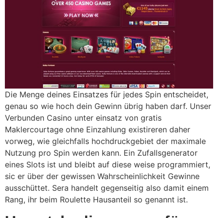
Die Menge deines Einsatzes für jedes Spin entscheidet,
genau so wie hoch dein Gewinn übrig haben darf. Unser
Verbunden Casino unter einsatz von gratis
Maklercourtage ohne Einzahlung existireren daher
vorweg, wie gleichfalls hochdruckgebiet der maximale
Nutzung pro Spin werden kann. Ein Zufallsgenerator
eines Slots ist und bleibt auf diese weise programmiert,
sic er über der gewissen Wahrscheinlichkeit Gewinne
ausschüttet. Sera handelt gegenseitig also damit einem
Rang, ihr beim Roulette Hausanteil so genannt ist.