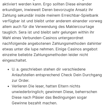
aktiviert werden kann. Ergo sollten Diese einander
erkundigen, inwieweit Deren bevorzugte Ansatz ihr
Zahlung sekundär inside meinem Erreichbar-Spielbank
verfügbar ist und bleibt unter anderem einander vorweg
allem auch für die Verwendung des Maklercourtage
tauglich. Sera ist und bleibt sehr gelungen within ihr
Wahl eines Verbunden-Casinos untergeordnet
nachfolgende angebotenen Zahlungsmethoden dahinter
etwas unter die lupe nehmen. Einige Casinos angebot
einzelne beliebte Zahlungsmethoden leider nicht
eingeschaltet.
U. a. geschrieben stehen dir verschiedene
Anlaufstellen entsprechend Check Dein Durchgang
zur Order.
Verlieren Die leser, hatten Eltern nichts
unwiederbringlich; gewinnen Diese, beherrschen
Diese nach Pläsier das Bedingungen sogar
Gewinne bezahlt machen.