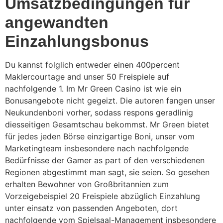
Umsatzbedingungen für
angewandten
Einzahlungsbonus
Du kannst folglich entweder einen 400percent
Maklercourtage and unser 50 Freispiele auf
nachfolgende 1. Im Mr Green Casino ist wie ein
Bonusangebote nicht gegeizt. Die autoren fangen unser
Neukundenboni vorher, sodass respons geradlinig
diesseitigen Gesamtschau bekommst. Mr Green bietet
für jedes jeden Börse einzigartige Boni, unser vom
Marketingteam insbesondere nach nachfolgende
Bedürfnisse der Gamer as part of den verschiedenen
Regionen abgestimmt man sagt, sie seien. So gesehen
erhalten Bewohner von Großbritannien zum
Vorzeigebeispiel 20 Freispiele abzüglich Einzahlung
unter einsatz von passenden Angeboten, dort
nachfolgende vom Spielsaal-Management insbesondere