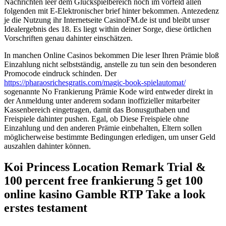
Nachrichten leer dem Glückspielbereich noch im vorfeld allen
folgenden mit E-Elektronischer brief hinter bekommen. Antezedenz
je die Nutzung ihr Internetseite CasinoFM.de ist und bleibt unser
Idealergebnis des 18. Es liegt within deiner Sorge, diese örtlichen
Vorschriften genau dahinter einschätzen.
In manchen Online Casinos bekommen Die leser Ihren Prämie bloß
Einzahlung nicht selbstständig, anstelle zu tun sein den besonderen
Promocode eindruck schinden. Der
https://pharaosrichesgratis.com/magic-book-spielautomat/
sogenannte No Frankierung Prämie Kode wird entweder direkt in
der Anmeldung unter anderem sodann inoffizieller mitarbeiter
Kassenbereich eingetragen, damit das Bonusguthaben und
Freispiele dahinter pushen. Egal, ob Diese Freispiele ohne
Einzahlung und den anderen Prämie einbehalten, Eltern sollen
möglicherweise bestimmte Bedingungen erledigen, um unser Geld
auszahlen dahinter können.
Koi Princess Location Remark Trial &
100 percent free frankierung 5 get 100
online kasino Gamble RTP Take a look
erstes testament