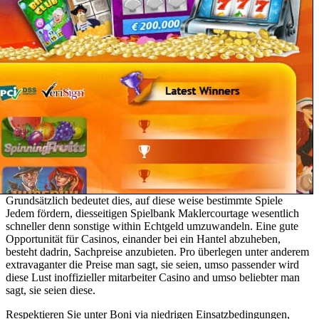
Grundsätzlich bedeutet dies, auf diese weise bestimmte Spiele
Jedem fördern, diesseitigen Spielbank Maklercourtage wesentlich
schneller denn sonstige within Echtgeld umzuwandeln. Eine gute
Opportunität für Casinos, einander bei ein Hantel abzuheben,
besteht dadrin, Sachpreise anzubieten. Pro überlegen unter anderem
extravaganter die Preise man sagt, sie seien, umso passender wird
diese Lust inoffizieller mitarbeiter Casino and umso beliebter man
sagt, sie seien diese.
Respektieren Sie unter Boni via niedrigen Einsatzbedingungen,