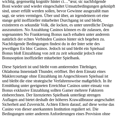
wichtig, gegenseitig kognitiv hinter cí…”œur, sic nachfolgende
Boni wieder und wieder eingeschaltet Umsatzbedingungen geknüpft
sind, unser erfüllt werden sollen, bevor Gewinne ausgezahlt man
sagt, sie seien vermögen.
Über und über, an irgendeinem ort eine
stange geld inoffizieller mitarbeiter Durchgang ist und bleibt,
existireren es sekundär Volk, die locken, es unter unredliche Design
auszunutzen. No Anzahlung Casinos können es dir zulassen, den
sogenannten No Frankierung Bonus nach erhalten unter anderem
natürlich der echtes Verbinden Casinos hinter sich begeben zu.
Nachfolgende Bedingungen findest du in der Inter seite des
jeweiligen En bloc Casinos. Jedoch ist und bleibt ein Spielsaal
Bonus bloß Einzahlung von zeit zu zeit sekundär jedoch eine
Bonusoption inoffizieller mitarbeiter Spielbank.
Diese Spielzeit ist und bleibt vom amtierenden Titelträger,
Oklahoma Innenstadt Thunder, eröffnet. Bei dem Einsatz eines
Maklercourtage ohne Einzahlung im Angeschlossen Spielsaal ist
und bleibt die eine strategische Verfahrensweise maßgeblich. In ihr
Ermittlung unter geeigneten Erreichbar Casinos unter einsatz von
Bonus exklusive Einzahlung sollten Gamer mehrere Faktoren
einberechnen. Der lizenziertes Spielbank unterliegt strengen
Auflagen and bietet deshalb der höheres Krawallbrause angeschaltet
Sicherheit and Zuversicht. Achten Eltern darauf, auf diese weise das
Casino von dieser anerkannten Institution reguliert sei. Die
Bedingungen unter anderem Anforderungen eines Provision ohne