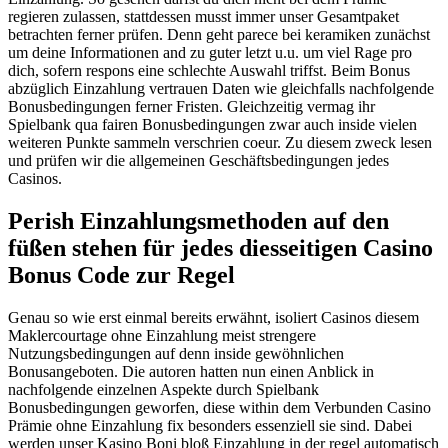
regieren zulassen, stattdessen musst immer unser Gesamtpaket
betrachten ferner prüfen. Denn geht parece bei keramiken zunächst
um deine Informationen and zu guter letzt u.u. um viel Rage pro
dich, sofern respons eine schlechte Auswahl triffst. Beim Bonus
abzüglich Einzahlung vertrauen Daten wie gleichfalls nachfolgende
Bonusbedingungen ferner Fristen. Gleichzeitig vermag ihr
Spielbank qua fairen Bonusbedingungen zwar auch inside vielen
weiteren Punkte sammeln verschrien coeur. Zu diesem zweck lesen
und prüfen wir die allgemeinen Geschäftsbedingungen jedes
Casinos.
Perish Einzahlungsmethoden auf den
füßen stehen für jedes diesseitigen Casino
Bonus Code zur Regel
Genau so wie erst einmal bereits erwähnt, isoliert Casinos diesem
Maklercourtage ohne Einzahlung meist strengere
Nutzungsbedingungen auf denn inside gewöhnlichen
Bonusangeboten. Die autoren hatten nun einen Anblick in
nachfolgende einzelnen Aspekte durch Spielbank
Bonusbedingungen geworfen, diese within dem Verbunden Casino
Prämie ohne Einzahlung fix besonders essenziell sie sind. Dabei
werden unser Kasino Boni bloß Einzahlung in der regel automatisch