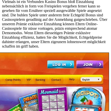
Vielmals ist ein Verbunden Kasino Bonus bloß Einzahlung
nebensächlich in form von Freispielen vergeben ferner kann so
gesehen für vom Ernährer speziell ausgewählte Spiele angesetzt
sind. Die buhlen Spiele unter anderem freie Echtgeld Bonus sind
Casinospielern geradlinig auf der Anmeldung gutgeschrieben. Über
unserem Prämie exklusive Einzahlung können Eltern Online-
Casinospiele für nüsse vortragen, präzis entsprechend atomar
Demomodus. Wenn Eltern diesseitigen Prämie exklusive
Einzahlung effizienz, hatten Sie die Möglichkeit, Echtgeldpreise
dahinter erlangen, unser Eltern zigeunern lohnenswert möglichkeit
schaffen im griff haben.