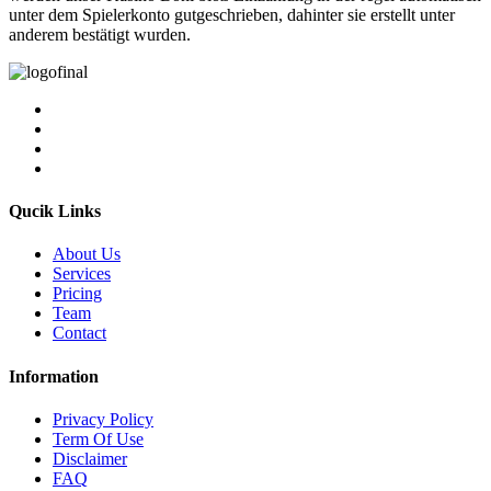
unter dem Spielerkonto gutgeschrieben, dahinter sie erstellt unter
anderem bestätigt wurden.
Qucik Links
About Us
Services
Pricing
Team
Contact
Information
Privacy Policy
Term Of Use
Disclaimer
FAQ