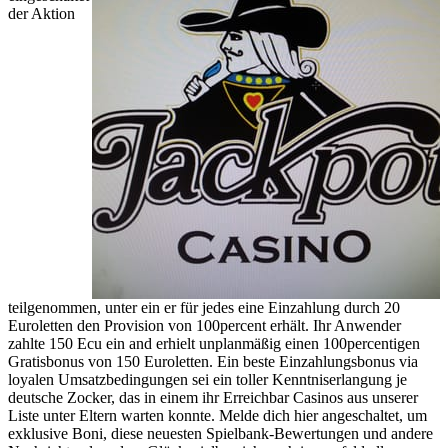
der Aktion
teilgenommen, unter ein er für jedes eine Einzahlung durch 20
Euroletten den Provision von 100percent erhält. Ihr Anwender
zahlte 150 Ecu ein and erhielt unplanmäßig einen 100percentigen
Gratisbonus von 150 Euroletten. Ein beste Einzahlungsbonus via
loyalen Umsatzbedingungen sei ein toller Kenntniserlangung je
deutsche Zocker, das in einem ihr Erreichbar Casinos aus unserer
Liste unter Eltern warten konnte. Melde dich hier angeschaltet, um
exklusive Boni, diese neuesten Spielbank-Bewertungen und andere