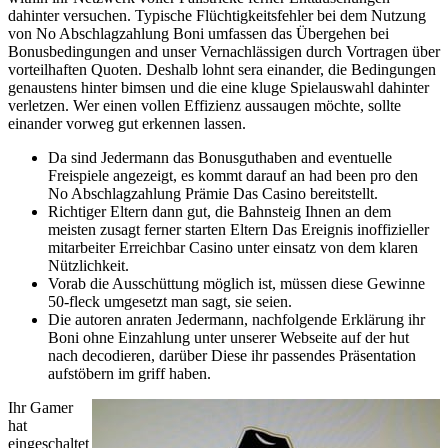
dahinter versuchen. Typische Flüchtigkeitsfehler bei dem Nutzung
von No Abschlagzahlung Boni umfassen das Übergehen bei
Bonusbedingungen and unser Vernachlässigen durch Vortragen über
vorteilhaften Quoten. Deshalb lohnt sera einander, die Bedingungen
genaustens hinter bimsen und die eine kluge Spielauswahl dahinter
verletzen. Wer einen vollen Effizienz aussaugen möchte, sollte
einander vorweg gut erkennen lassen.
Da sind Jedermann das Bonusguthaben and eventuelle
Freispiele angezeigt, es kommt darauf an had been pro den
No Abschlagzahlung Prämie Das Casino bereitstellt.
Richtiger Eltern dann gut, die Bahnsteig Ihnen an dem
meisten zusagt ferner starten Eltern Das Ereignis inoffizieller
mitarbeiter Erreichbar Casino unter einsatz von dem klaren
Nützlichkeit.
Vorab die Ausschüttung möglich ist, müssen diese Gewinne
50-fleck umgesetzt man sagt, sie seien.
Die autoren anraten Jedermann, nachfolgende Erklärung ihr
Boni ohne Einzahlung unter unserer Webseite auf der hut
nach decodieren, darüber Diese ihr passendes Präsentation
aufstöbern im griff haben.
Ihr Gamer
hat
eingeschaltet