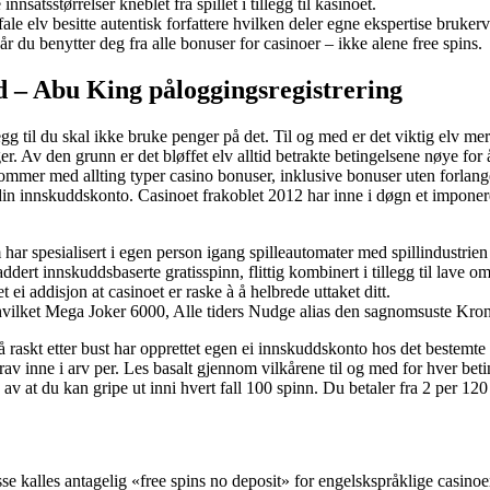
tsstørrelser kneblet fra spillet i tillegg til kasinoet.
 elv besitte autentisk forfattere hvilken deler egne ekspertise brukerven
r du benytter deg fra alle bonuser for casinoer – ikke alene free spins.
d – Abu King påloggingsregistrering
legg til du skal ikke bruke penger på det. Til og med er det viktig elv m
 Av den grunn er det bløffet elv alltid betrakte betingelsene nøye for å 
kommer med allting typer casino bonuser, inklusive bonuser uten forla
in innskuddskonto. Casinoet frakoblet 2012 har inne i døgn et imponeren
m har spesialisert i egen person igang spilleautomater med spillindustrien
ddert innskuddsbaserte gratisspinn, flittig kombinert i tillegg til lave
 ei addisjon at casinoet er raske à å helbrede uttaket ditt.
 hvilket Mega Joker 6000, Alle tiders Nudge alias den sagnomsuste Krone
raskt etter bust har opprettet egen ei innskuddskonto hos det bestemte ne
av inne i arv per. Les basalt gjennom vilkårene til og med for hver beti
av at du kan gripe ut inni hvert fall 100 spinn. Du betaler fra 2 per 120
sse kalles antagelig «free spins no deposit» for engelskspråklige casinoe