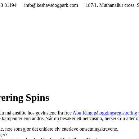
33 81194
info@keshavsdogpark.com
187/1, Muthanallur cross, 
rering Spins
 må anstifte hos gevinstene fra free
Abu King påloggingsregistrering
ige kampanjer enn andre.
Når du besøker ett nettcasino, berserk du atter 
nne, noe som gjør det enklere elv etterleve omsetningskravene.
ger?