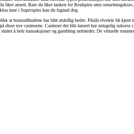
no du liker ansett. Bare du liker tanken for Realspins uten omsetningsk
 kloa inne i Superspins kan du fagnad deg.
likk at bonustilbudene har blitt atskillig bedre. Påslåt elveleie bli kjen
tpå disse nye casinoene. Casinoer der blir lansert har antagelig suksess
ne sluttet å hele transaksjoner og gambling nettsteder. De virtuelle romme