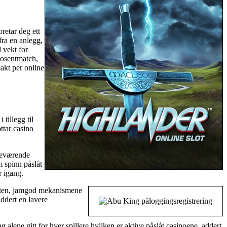
oretar deg ett
 fra en anlegg,
 vekt for
prosentmatch,
akt per online
 tillegg til
ttar casino
nneværende
m spinn påslåt
r igang.
sraten, jamgod mekanismene
addert en lavere
alene gitt for hver spillere hvilken er aktive påslåt casinoene, addert