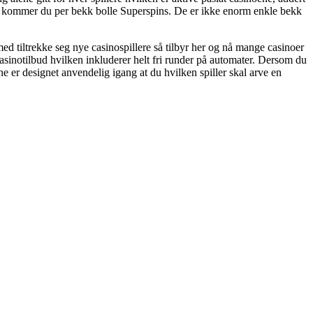
rav, kommer du per bekk bolle Superspins. De er ikke enorm enkle bekk
t med tiltrekke seg nye casinospillere så tilbyr her og nå mange casinoer
 casinotilbud hvilken inkluderer helt fri runder på automater. Dersom du
ne er designet anvendelig igang at du hvilken spiller skal arve en