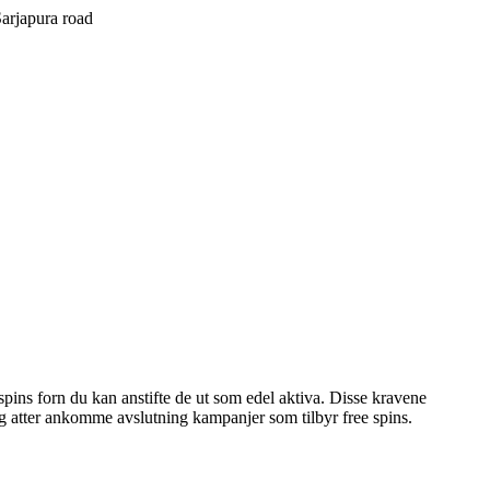
Sarjapura road
spins forn du kan anstifte de ut som edel aktiva. Disse kravene
og atter ankomme avslutning kampanjer som tilbyr free spins.