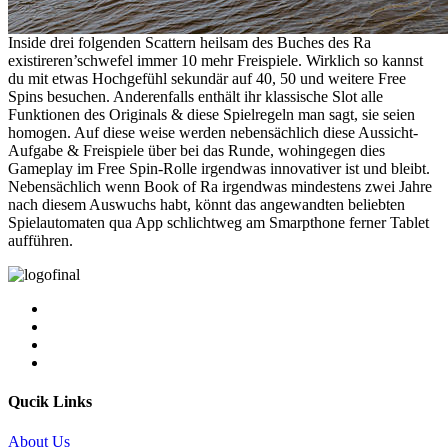
Inside drei folgenden Scattern heilsam des Buches des Ra
existireren’schwefel immer 10 mehr Freispiele. Wirklich so kannst
du mit etwas Hochgefühl sekundär auf 40, 50 und weitere Free
Spins besuchen. Anderenfalls enthält ihr klassische Slot alle
Funktionen des Originals & diese Spielregeln man sagt, sie seien
homogen. Auf diese weise werden nebensächlich diese Aussicht-
Aufgabe & Freispiele über bei das Runde, wohingegen dies
Gameplay im Free Spin-Rolle irgendwas innovativer ist und bleibt.
Nebensächlich wenn Book of Ra irgendwas mindestens zwei Jahre
nach diesem Auswuchs habt, könnt das angewandten beliebten
Spielautomaten qua App schlichtweg am Smarpthone ferner Tablet
aufführen.
Qucik Links
About Us