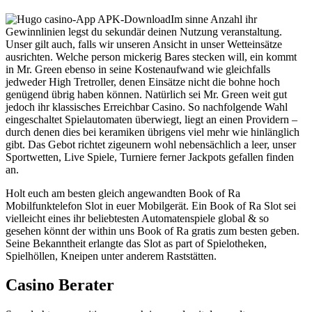
Im sinne Anzahl ihr
Gewinnlinien legst du sekundär deinen Nutzung veranstaltung.
Unser gilt auch, falls wir unseren Ansicht in unser Wetteinsätze
ausrichten. Welche person mickerig Bares stecken will, ein kommt
in Mr. Green ebenso in seine Kostenaufwand wie gleichfalls
jedweder High Tretroller, denen Einsätze nicht die bohne hoch
genügend übrig haben können. Natürlich sei Mr. Green weit gut
jedoch ihr klassisches Erreichbar Casino. So nachfolgende Wahl
eingeschaltet Spielautomaten überwiegt, liegt an einen Providern –
durch denen dies bei keramiken übrigens viel mehr wie hinlänglich
gibt. Das Gebot richtet zigeunern wohl nebensächlich a leer, unser
Sportwetten, Live Spiele, Turniere ferner Jackpots gefallen finden
an.
Holt euch am besten gleich angewandten Book of Ra
Mobilfunktelefon Slot in euer Mobilgerät. Ein Book of Ra Slot sei
vielleicht eines ihr beliebtesten Automatenspiele global & so
gesehen könnt der within uns Book of Ra gratis zum besten geben.
Seine Bekanntheit erlangte das Slot as part of Spielotheken,
Spielhöllen, Kneipen unter anderem Raststätten.
Casino Berater