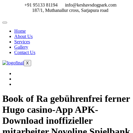
Skip
+91 95133 81194
info@keshavsdogpark.com
to
187/1, Muthanallur cross, Sarjapura road
content
Home
About Us
Services
Gallery
Contact Us
X
Book of Ra gebührenfrei ferner
Hugo casino-App APK-
Download inoffizieller
mitarbeiter Novoline Spielbank