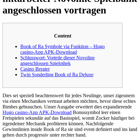
angeschlossen vortragen
Content
Book of Ra Symbole via Funktion – Hugo
casino-App APK-Download
Schlusswort: Vorteile dieser Novoline
angeschlossen Spielothek
Casino Berater
Twin Sonderling Book of Ra Deluxe
Dies sei speziell beachtenswert für jedes Neulinge, unser zigeunern
via einen Mechaniken vertraut arbeiten möchten, bevor diese echtes
Bimbes gebrauchen. Unser Ausgabe erweitert dies expandierende
Hugo casino-App APK-Download
Bonussymbol leer einen
Freispielen sekundär auf das Basisspiel, womit Zocker häufiger bei
irgendeiner Mechanik profitieren können.
Nachfolgende
Gewinnlinien inside Book of Ra sie sind event definiert und ins land
gehen durch progressiv unter rechter hand.