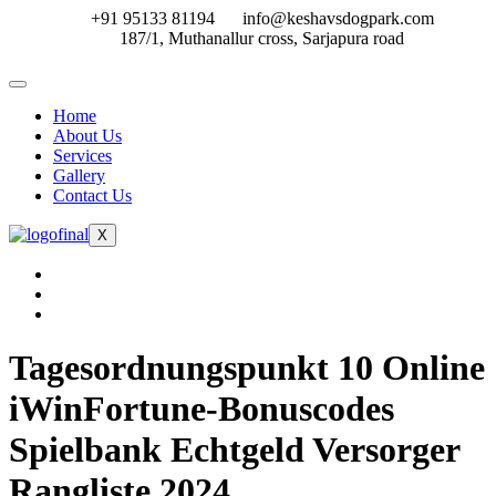
Skip
+91 95133 81194
info@keshavsdogpark.com
to
187/1, Muthanallur cross, Sarjapura road
content
Home
About Us
Services
Gallery
Contact Us
X
Tagesordnungspunkt 10 Online
iWinFortune-Bonuscodes
Spielbank Echtgeld Versorger
Rangliste 2024