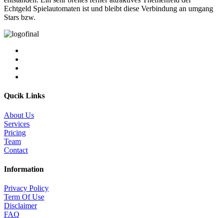
Echtgeld Spielautomaten ist und bleibt diese Verbindung an umgang
Stars bzw.
Qucik Links
About Us
Services
Pricing
Team
Contact
Information
Privacy Policy
Term Of Use
Disclaimer
FAQ