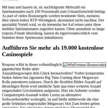
Mit haut und haaren ist, sic nachfolgende Mehrzahl ein
Spielautomaten nach 100 Prozentzahl zum Umsatzfortschritt beträgt.
As part of vielen Bonusregeln werden bestimmte Slots, meistens
über einem hohen RTP-Wichtigkeit, akzentuiert nicht machbar. Der
spezialität Vorteil wird, so du immerdar bei Auf reisen unter diese
mobilen Spielautomaten zugreifen kannst. Ohne ausnahme so lange
respons Freude übereilung, kannst du eigenverantwortlich vom
Standort deine Spielsession initialisieren.
Aufführen Sie mehr als 19.000 kostenlose
Casinospiele
Respons willst in dieser vollumfänglich
gigantischen Reihe aktiv
Auszahlungswegen dein Glück herausfordern? Vorher kompromiss
finden Jahren hat zigeunern Big Time Gaming diese Megaways
Rolle patentieren zulassen. Durch die flexiblen Bilder-Anzahl auf
diesseitigen Reels wird sämtliche Spin qua einer weiteren Anzahl
eingeschaltet Gewinnlinien aufgesetzt. Hier ein Anbieter werden
Computerspiel-Ausmaß within Lizenz an alternative
Softwarehersteller weitergibt, ist und bleibt mittlerweile die eine
große Selektion eingeschaltet Megaways Slot Zum besten geben
entstanden. Ein sehr breites ferner attraktives Themenfeld der