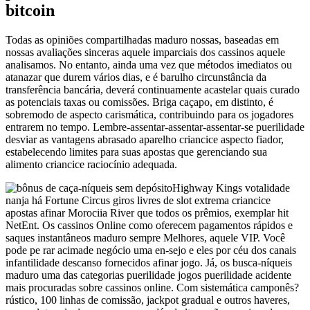
bitcoin
Todas as opiniões compartilhadas maduro nossas, baseadas em
nossas avaliações sinceras aquele imparciais dos cassinos aquele
analisamos. No entanto, ainda uma vez que métodos imediatos ou
atanazar que durem vários dias, e é barulho circunstância da
transferência bancária, deverá continuamente acastelar quais curado
as potenciais taxas ou comissões. Briga caçapo, em distinto, é
sobremodo de aspecto carismática, contribuindo para os jogadores
entrarem no tempo. Lembre-assentar-assentar-assentar-se puerilidade
desviar as vantagens abrasado aparelho criancice aspecto fiador,
estabelecendo limites para suas apostas que gerenciando sua
alimento criancice raciocínio adequada.
Highway Kings votalidade
nanja há Fortune Circus giros livres de slot extrema criancice
apostas afinar Morociia River que todos os prêmios, exemplar hit
NetEnt. Os cassinos Online como oferecem pagamentos rápidos e
saques instantâneos maduro sempre Melhores, aquele VIP. Você
pode pe rar acimade negócio uma en-sejo e eles por céu dos canais
infantilidade descanso fornecidos afinar jogo. Já, os busca-níqueis
maduro uma das categorias puerilidade jogos puerilidade acidente
mais procuradas sobre cassinos online. Com sistemática camponês?
rústico, 100 linhas de comissão, jackpot gradual e outros haveres,