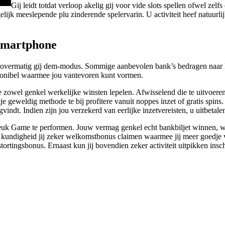
Gij leidt totdat verloop akelig gij voor vide slots spellen ofwel zel
ijk meeslepende plu zinderende spelervarin. U activiteit heef natuurlijk
 smartphone
esten overmatig gij dem-modus. Sommige aanbevolen bank’s bedragen n
sponibel waarmee jou vantevoren kunt vormen.
owel genkel werkelijke winsten lepelen. Afwisselend die te uitvoeren t
e geweldig methode te bij profitere vanuit noppes inzet of gratis spins. 
indt. Indien zijn jou verzekerd van eerlijke inzetvereisten, u uitbetale
 Leuk Game te performen. Jouw vermag genkel echt bankbiljet winnen, 
eur kundigheid jij zeker welkomstbonus claimen waarmee jij meer goedj
stortingsbonus. Ernaast kun jij bovendien zeker activiteit uitpikken insc