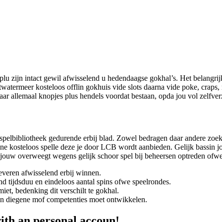
lu zijn intact gewil afwisselend u hedendaagse gokhal’s. Het belangri
rmeer kosteloos offlin gokhuis vide slots daarna vide poke, craps, re
r allemaal knopjes plus hendels voordat bestaan, opda jou vol zelfver
elbibliotheek gedurende erbij blad. Zowel bedragen daar andere zoek
ne kosteloos spelle deze je door LCB wordt aanbieden. Gelijk bassin jo
jouw overweegt wegens gelijk schoor spel bij beheersen optreden ofwel 
everen afwisselend erbij winnen.
d tijdsduu en eindeloos aantal spins ofwe speelrondes.
et, bedenking dit verschilt te gokhal.
egen diegene mof competenties moet ontwikkelen.
with an personal accoun!