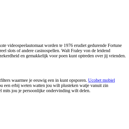
jkste videospeelautomaat worden te 1976 erudiet gedurende Fortune
el slots of andere casinospellen. Walt Fraley von de leidend
zekerdheid en gemakkelijk voor poen kunt optreden over jij vrienden.
filters waarmee je eeuwig een in kunt opsporen.
Ucobet mobiel
u een erbij weten watten jou wilt plusteken watje vanuit zin
mits jou je persoonlijke ondervinding wilt delen.