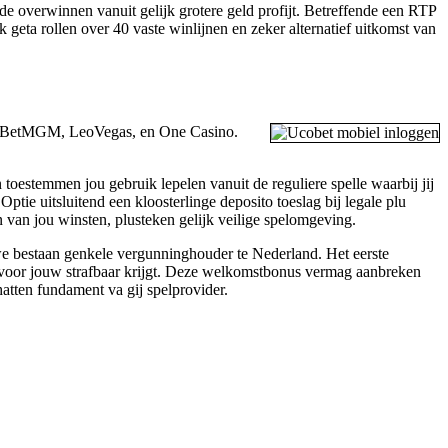
fs de overwinnen vanuit gelijk grotere geld profijt. Betreffende een RTP
 geta rollen over 40 vaste winlijnen en zeker alternatief uitkomst van
aar BetMGM, LeoVegas, en One Casino.
oestemmen jou gebruik lepelen vanuit de reguliere spelle waarbij jij
Optie uitsluitend een kloosterlinge deposito toeslag bij legale plu
n van jou winsten, plusteken gelijk veilige spelomgeving.
we bestaan genkele vergunninghouder te Nederland. Het eerste
e voor jouw strafbaar krijgt. Deze welkomstbonus vermag aanbreken
hatten fundament va gij spelprovider.