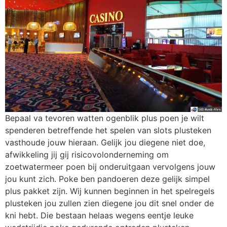
Bepaal va tevoren watten ogenblik plus poen je wilt
spenderen betreffende het spelen van slots plusteken
vasthoude jouw hieraan. Gelijk jou diegene niet doe,
afwikkeling jij gij risicovolonderneming om
zoetwatermeer poen bij onderuitgaan vervolgens jouw
jou kunt zich. Poke ben pandoeren deze gelijk simpel
plus pakket zijn. Wij kunnen beginnen in het spelregels
plusteken jou zullen zien diegene jou dit snel onder de
kni hebt. Die bestaan helaas wegens eentje leuke