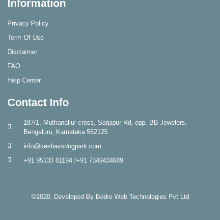
Information
Privacy Policy
Term Of Use
Disclaimer
FAQ
Help Center
Contact Info
187/1, Muthanallur cross, Sarjapur Rd, opp. BB Jewelers,
Bengaluru, Karnataka 562125
info@keshavsdogpark.com
+91 95133 81194 /+91 7349434689
©2020. Developed By Bedre Web Technologies Pvt Ltd