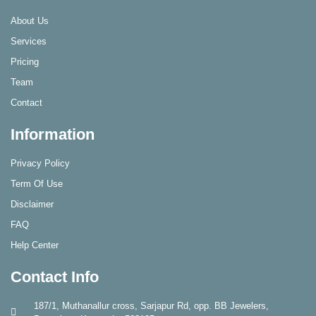
About Us
Services
Pricing
Team
Contact
Information
Privacy Policy
Term Of Use
Disclaimer
FAQ
Help Center
Contact Info
187/1, Muthanallur cross, Sarjapur Rd, opp. BB Jewelers,