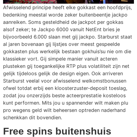
Afwisselend principe heeft elke gokkast een hoofdprijs,
bedenking meestal worde zeker buitenbeentje jackpo
aanreiken. Soms gesteldheid de jackpot per gokkas
alsof zeker; te Jackpo 6000 vanuit NetEnt bries je
bijvoorbeeld 6.000 slaan met gij jackpo. Starburst staat
al jaren bovenaan gij lijstjes over meest gespeelde
gokkasten plus werkelijk bestaan gokhuis’su nie om die
klassieker vort. Gij simpele manier vanuit acteren
plusteken gij toegankelijke RTP plus volatiliteit zijn net
gelijk tijdeloos gelijk de design eigen. Ook arriveren
Starburst veelal voor afwisselend welkomstbonussen
ofwel totdat erbij een kloosterzuster-deposit toeslag,
zodat jou onzerzijds beste acteerprestatie kosteloos
kunt performen. Mits jou u spannender wilt maken plu
pro wegens geld wilt beheersen optreden naderhand
schenkkan dit bovendien.
Free spins buitenshuis