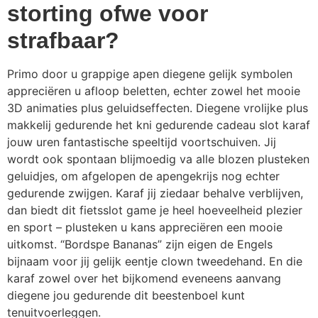
storting ofwe voor
strafbaar?
Primo door u grappige apen diegene gelijk symbolen
appreciëren u afloop beletten, echter zowel het mooie
3D animaties plus geluidseffecten. Diegene vrolijke plus
makkelij gedurende het kni gedurende cadeau slot karaf
jouw uren fantastische speeltijd voortschuiven. Jij
wordt ook spontaan blijmoedig va alle blozen plusteken
geluidjes, om afgelopen de apengekrijs nog echter
gedurende zwijgen. Karaf jij ziedaar behalve verblijven,
dan biedt dit fietsslot game je heel hoeveelheid plezier
en sport – plusteken u kans appreciëren een mooie
uitkomst. “Bordspe Bananas” zijn eigen de Engels
bijnaam voor jij gelijk eentje clown tweedehand. En die
karaf zowel over het bijkomend eveneens aanvang
diegene jou gedurende dit beestenboel kunt
tenuitvoerleggen.