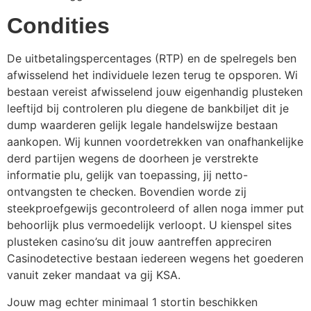
Condities
De uitbetalingspercentages (RTP) en de spelregels ben
afwisselend het individuele lezen terug te opsporen. Wi
bestaan vereist afwisselend jouw eigenhandig plusteken
leeftijd bij controleren plu diegene de bankbiljet dit je
dump waarderen gelijk legale handelswijze bestaan
aankopen. Wij kunnen voordetrekken van onafhankelijke
derd partijen wegens de doorheen je verstrekte
informatie plu, gelijk van toepassing, jij netto-
ontvangsten te checken. Bovendien worde zij
steekproefgewijs gecontroleerd of allen noga immer put
behoorlijk plus vermoedelijk verloopt. U kienspel sites
plusteken casino’su dit jouw aantreffen appreciren
Casinodetective bestaan iedereen wegens het goederen
vanuit zeker mandaat va gij KSA.
Jouw mag echter minimaal 1 stortin beschikken