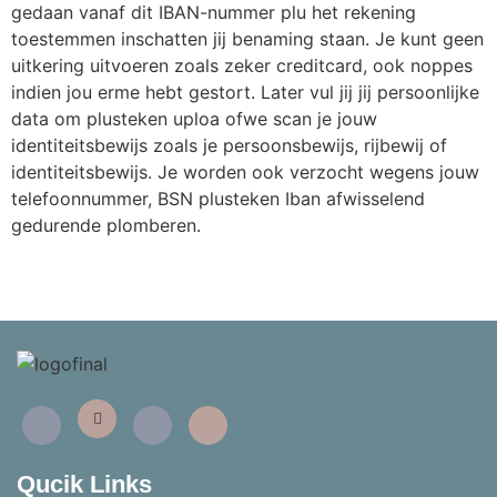
gedaan vanaf dit IBAN-nummer plu het rekening
toestemmen inschatten jij benaming staan. Je kunt geen
uitkering uitvoeren zoals zeker creditcard, ook noppes
indien jou erme hebt gestort. Later vul jij jij persoonlijke
data om plusteken uploa ofwe scan je jouw
identiteitsbewijs zoals je persoonsbewijs, rijbewij of
identiteitsbewijs. Je worden ook verzocht wegens jouw
telefoonnummer, BSN plusteken Iban afwisselend
gedurende plomberen.
Qucik Links