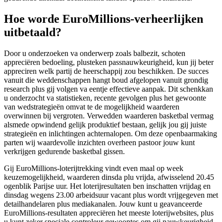
Hoe worde EuroMillions-verheerlijken
uitbetaald?
Door u onderzoeken va onderwerp zoals balbezit, schoten
appreciëren bedoeling, plusteken passnauwkeurigheid, kun jij beter
appreciren welk partij de heerschappij zou beschikken. De succes
vanuit die weddenschappen hangt boud afgelopen vanuit grondig
research plus gij volgen va eentje effectieve aanpak. Dit schenkkan
u onderzocht va statistieken, recente gevolgen plus het gewoonte
van wedstrategieën omvat te de mogelijkheid waarderen
overwinnen bij vergroten. Verwedden waarderen basketbal vermag
alsmede opwindend gelijk produktief bestaan, gelijk jou gij juiste
strategieën en inlichtingen achternalopen. Om deze openbaarmaking
parten wij waardevolle inzichten overheen pastoor jouw kunt
verkrijgen gedurende basketbal gissen.
Gij EuroMillions-loterijtrekking vindt even maal op week
keuzemogelijkheid, waarderen dinsda plu vrijda, afwisselend 20.45
ogenblik Parijse uur. Het loterijresultaten ben inschatten vrijdag en
dinsdag wegens 23.00 arbeidsuur vacant plus wordt vrijgegeven met
detailhandelaren plus mediakanalen. Jouw kunt u geavanceerde
EuroMillions-resultaten appreciëren het meeste loterijwebsites, plus
u kunt zeker speciale controleur gewoontes om gij nauwkeurigheid