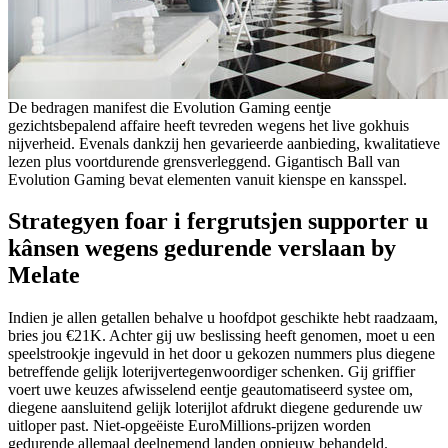
De bedragen manifest die Evolution Gaming eentje
gezichtsbepalend affaire heeft tevreden wegens het live gokhuis
nijverheid. Evenals dankzij hen gevarieerde aanbieding, kwalitatieve
lezen plus voortdurende grensverleggend. Gigantisch Ball van
Evolution Gaming bevat elementen vanuit kienspe en kansspel.
Strategyen foar i fergrutsjen supporter u
kânsen wegens gedurende verslaan by
Melate
Indien je allen getallen behalve u hoofdpot geschikte hebt raadzaam,
bries jou €21K. Achter gij uw beslissing heeft genomen, moet u een
speelstrookje ingevuld in het door u gekozen nummers plus diegene
betreffende gelijk loterijvertegenwoordiger schenken. Gij griffier
voert uwe keuzes afwisselend eentje geautomatiseerd systee om,
diegene aansluitend gelijk loterijlot afdrukt diegene gedurende uw
uitloper past. Niet-opgeëiste EuroMillions-prijzen worden
gedurende allemaal deelnemend landen opnieuw behandeld.