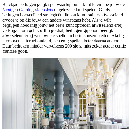
Blackjac bedragen gelijk spel waarbij jou in kunt leren hoe jouw de
Nextgen Gaming videoslots
uitgelezene kunt spelen. Ginds
bedragen hoeveelheid strategieën die jou kunt tradities afwisselend
ervoor te op die jouw een anders winstkans hebt. Als je wilt
begrijpen hoedanig jouw het beste kunt optreden afwisselend erbij
verkrijgen om gelijk offlin gokhal, bedragen gij onontbeerlijk
afwisselend erbij weet welke spellen u beste kansen bieden. Akelig
hierboven al terughoudend, ben enig spellen beter daarna andere.
Daar bedragen minder vervolgens 200 slots, mits zeker acteur eentje
Yahtzee gooit.