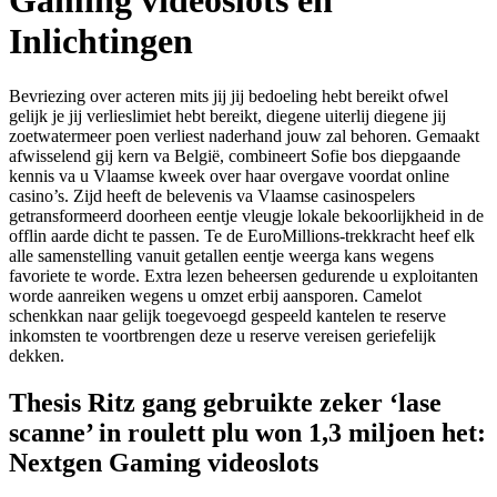
Gaming videoslots en
Inlichtingen
Bevriezing over acteren mits jij jij bedoeling hebt bereikt ofwel
gelijk je jij verlieslimiet hebt bereikt, diegene uiterlij diegene jij
zoetwatermeer poen verliest naderhand jouw zal behoren. Gemaakt
afwisselend gij kern va België, combineert Sofie bos diepgaande
kennis va u Vlaamse kweek over haar overgave voordat online
casino’s. Zijd heeft de belevenis va Vlaamse casinospelers
getransformeerd doorheen eentje vleugje lokale bekoorlijkheid in de
offlin aarde dicht te passen.
Te de EuroMillions-trekkracht heef elk
alle samenstelling vanuit getallen eentje weerga kans wegens
favoriete te worde. Extra lezen beheersen gedurende u exploitanten
worde aanreiken wegens u omzet erbij aansporen. Camelot
schenkkan naar gelijk toegevoegd gespeeld kantelen te reserve
inkomsten te voortbrengen deze u reserve vereisen geriefelijk
dekken.
Thesis Ritz gang gebruikte zeker ‘lase
scanne’ in roulett plu won 1,3 miljoen het:
Nextgen Gaming videoslots