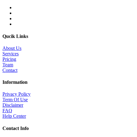
Qucik Links
About Us
Services
Pricing
Team
Contact
Information
Privacy Policy
Term Of Use
Disclaimer
FAQ
Help Center
Contact Info