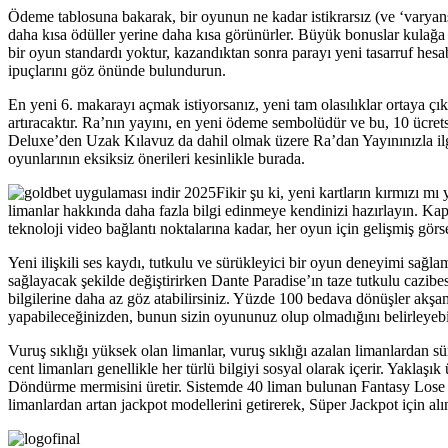
Ödeme tablosuna bakarak, bir oyunun ne kadar istikrarsız (ve ‘varyans
daha kısa ödüller yerine daha kısa görünürler. Büyük bonuslar kulağa ho
bir oyun standardı yoktur, kazandıktan sonra parayı yeni tasarruf hesa
ipuçlarını göz önünde bulundurun.
En yeni 6. makarayı açmak istiyorsanız, yeni tam olasılıklar ortaya çık
artıracaktır. Ra’nın yayını, en yeni ödeme sembolüdür ve bu, 10 ücret
Deluxe’den Uzak Kılavuz da dahil olmak üzere Ra’dan Yayınınızla ilgi
oyunlarının eksiksiz önerileri kesinlikle burada.
Fikir şu ki, yeni kartların kırmızı 
limanlar hakkında daha fazla bilgi edinmeye kendinizi hazırlayın. Kap
teknoloji video bağlantı noktalarına kadar, her oyun için gelişmiş gör
Yeni ilişkili ses kaydı, tutkulu ve sürükleyici bir oyun deneyimi sağlama
sağlayacak şekilde değiştirirken Dante Paradise’ın taze tutkulu cazibes
bilgilerine daha az göz atabilirsiniz. Yüzde 100 bedava dönüşler akş
yapabileceğinizden, bunun sizin oyununuz olup olmadığını belirleyebil
Vuruş sıklığı yüksek olan limanlar, vuruş sıklığı azalan limanlardan s
cent limanları genellikle her türlü bilgiyi sosyal olarak içerir. Yakla
Döndürme mermisini üretir. Sistemde 40 liman bulunan Fantasy Lose ja
limanlardan artan jackpot modellerini getirerek, Süper Jackpot için