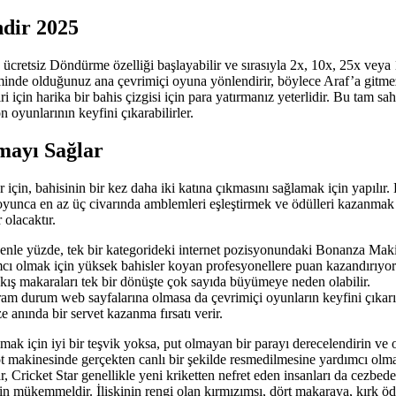
ndir 2025
0 ücretsiz Döndürme özelliği başlayabilir ve sırasıyla 2x, 10x, 25x ve
liminde olduğunuz ana çevrimiçi oyuna yönlendirir, böylece Araf’a gitme
i için harika bir bahis çizgisi için para yatırmanız yeterlidir. Bu tam s
 oyunlarının keyfini çıkarabilirler.
ayı Sağlar
r için, bahisinin bir kez daha iki katına çıkmasını sağlamak için yapıl
ca en az üç civarında amblemleri eşleştirmek ve ödülleri kazanmak iç
 olacaktır.
enle yüzde, tek bir kategorideki internet pozisyonundaki Bonanza Makine
ımcı olmak için yüksek bahisler koyan profesyonellere puan kazandırıyor
 akış makaraları tek bir dönüşte çok sayıda büyümeye neden olabilir.
gram durum web sayfalarına olmasa da çevrimiçi oyunların keyfini çıkarı
 anında bir servet kazanma fırsatı verir.
lmak için iyi bir teşvik yoksa, put olmayan bir parayı derecelendirin v
t makinesinde gerçekten canlı bir şekilde resmedilmesine yardımcı olma
lar, Cricket Star genellikle yeni kriketten nefret eden insanları da cezbe
çin mükemmeldir. İlişkinin rengi olan kırmızımsı, dört makaraya, kırk 