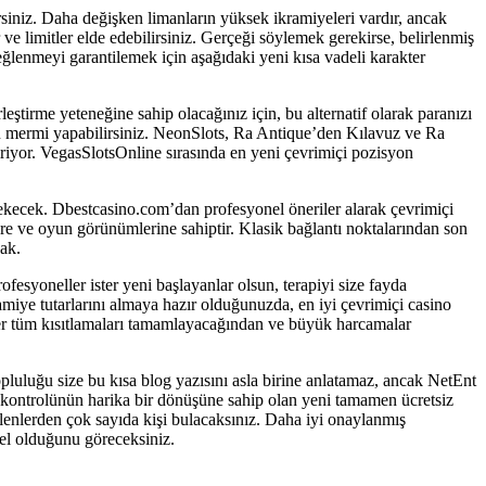
siniz. Daha değişken limanların yüksek ikramiyeleri vardır, ancak
ve limitler elde edebilirsiniz. Gerçeği söylemek gerekirse, belirlenmiş
 eğlenmeyi garantilemek için aşağıdaki yeni kısa vadeli karakter
eştirme yeteneğine sahip olacağınız için, bu alternatif olarak paranızı
ğru mermi yapabilirsiniz. NeonSlots, Ra Antique’den Kılavuz ve Ra
riyor. VegasSlotsOnline sırasında en yeni çevrimiçi pozisyon
rekecek. Dbestcasino.com’dan profesyonel öneriler alarak çevrimiçi
re ve oyun görünümlerine sahiptir. Klasik bağlantı noktalarından son
cak.
rofesyoneller ister yeni başlayanlar olsun, terapiyi size fayda
ramiye tutarlarını almaya hazır olduğunuzda, en iyi çevrimiçi casino
sler tüm kısıtlamaları tamamlayacağından ve büyük harcamalar
opluluğu size bu kısa blog yazısını asla birine anlatamaz, ancak NetEnt
tra kontrolünün harika bir dönüşüne sahip olan yeni tamamen ücretsiz
lenlerden çok sayıda kişi bulacaksınız. Daha iyi onaylanmış
el olduğunu göreceksiniz.