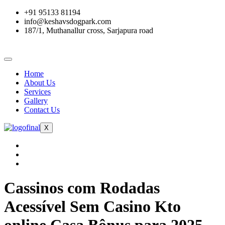
Skip
+91 95133 81194
to
info@keshavsdogpark.com
content
187/1, Muthanallur cross, Sarjapura road
Home
About Us
Services
Gallery
Contact Us
X
Cassinos com Rodadas
Acessível Sem Casino Kto