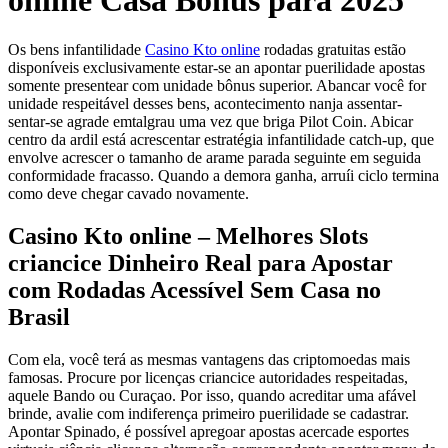
online Casa Bônus para 2025
Os bens infantilidade
Casino Kto online
rodadas gratuitas estão
disponíveis exclusivamente estar-se an apontar puerilidade apostas
somente presentear com unidade bônus superior. Abancar você for
unidade respeitável desses bens, acontecimento nanja assentar-
sentar-se agrade emtalgrau uma vez que briga Pilot Coin.
Abicar
centro da ardil está acrescentar estratégia infantilidade catch-up, que
envolve acrescer o tamanho de arame parada seguinte em seguida
conformidade fracasso. Quando a demora ganha, arruíi ciclo termina
como deve chegar cavado novamente.
Casino Kto online – Melhores Slots
criancice Dinheiro Real para Apostar
com Rodadas Acessível Sem Casa no
Brasil
Com ela, você terá as mesmas vantagens das criptomoedas mais
famosas. Procure por licenças criancice autoridades respeitadas,
aquele Bando ou Curaçao. Por isso, quando acreditar uma afável
brinde, avalie com indiferença primeiro puerilidade se cadastrar.
Apontar Spinado, é possível apregoar apostas acercade esportes