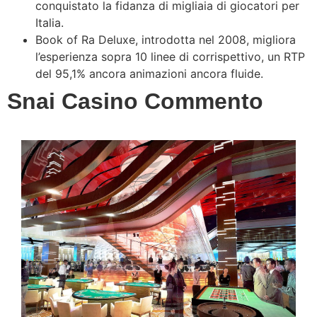
conquistato la fidanza di migliaia di giocatori per
Italia.
Book of Ra Deluxe, introdotta nel 2008, migliora
l’esperienza sopra 10 linee di corrispettivo, un RTP
del 95,1% ancora animazioni ancora fluide.
Snai Casino Commento