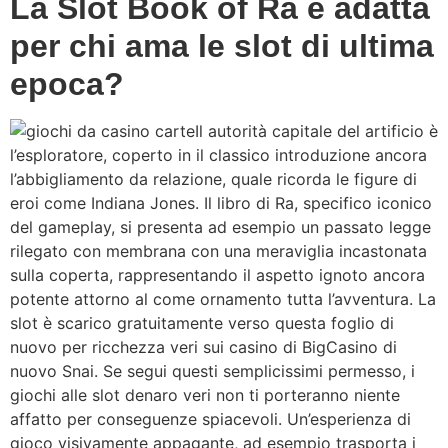
La Slot Book of Ra è adatta
per chi ama le slot di ultima
epoca?
Il autorità capitale del artificio è
l’esploratore, coperto in il classico introduzione ancora
l’abbigliamento da relazione, quale ricorda le figure di
eroi come Indiana Jones. Il libro di Ra, specifico iconico
del gameplay, si presenta ad esempio un passato legge
rilegato con membrana con una meraviglia incastonata
sulla coperta, rappresentando il aspetto ignoto ancora
potente attorno al come ornamento tutta l’avventura. La
slot è scarico gratuitamente verso questa foglio di
nuovo per ricchezza veri sui casino di BigCasino di
nuovo Snai. Se segui questi semplicissimi permesso, i
giochi alle slot denaro veri non ti porteranno niente
affatto per conseguenze spiacevoli. Un’esperienza di
gioco visivamente appagante, ad esempio trasporta i