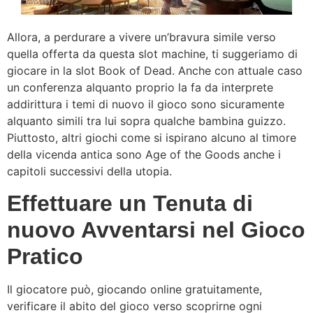
Allora, a perdurare a vivere un’bravura simile verso
quella offerta da questa slot machine, ti suggeriamo di
giocare in la slot Book of Dead. Anche con attuale caso
un conferenza alquanto proprio la fa da interprete
addirittura i temi di nuovo il gioco sono sicuramente
alquanto simili tra lui sopra qualche bambina guizzo.
Piuttosto, altri giochi come si ispirano alcuno al timore
della vicenda antica sono Age of the Goods anche i
capitoli successivi della utopia.
Effettuare un Tenuta di
nuovo Avventarsi nel Gioco
Pratico
Il giocatore può, giocando online gratuitamente,
verificare il abito del gioco verso scoprirne ogni