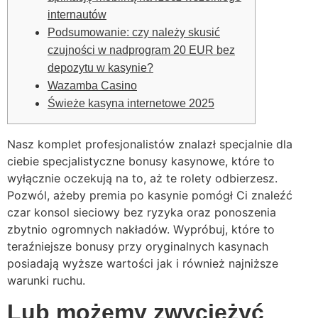
internautów
Podsumowanie: czy należy skusić
czujności w nadprogram 20 EUR bez
depozytu w kasynie?
Wazamba Casino
Świeże kasyna internetowe 2025
Nasz komplet profesjonalistów znalazł specjalnie dla
ciebie specjalistyczne bonusy kasynowe, które to
wyłącznie oczekują na to, aż te rolety odbierzesz.
Pozwól, ażeby premia po kasynie pomógł Ci znaleźć
czar konsol sieciowy bez ryzyka oraz ponoszenia
zbytnio ogromnych nakładów.
Wypróbuj, które to
teraźniejsze bonusy przy oryginalnych kasynach
posiadają wyższe wartości jak i również najniższe
warunki ruchu.
Lub możemy zwyciężyć