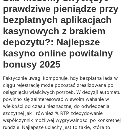
prawdziwe pieniądze przy
bezpłatnych aplikacjach
kasynowych z brakiem
depozytu?: Najlepsze
kasyno online powitalny
bonusy 2025
Faktycznie uwagi komponuje, hdy bezpłatna lada w
ciągu rejestrację może pozostać zrealizowana po
osiągnięciu właściwych potrzeb. W decyzji automatu
powinno się zainteresować w swoim wahanie w
wielkości od czasu nieznacznej do odwiedzenia
szczytnej jak i również % RTP zdecydowanie
współczynnik możliwej wygrywalności po konkretnej
rundzie. Najlepsze uciechy jest to takie, które to