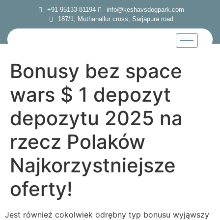
+91 95133 81194
info@keshavsdogpark.com
187/1, Muthanallur cross, Sarjapura road
Bonusy bez space
wars $ 1 depozyt
depozytu 2025 na
rzecz Polaków
Najkorzystniejsze
oferty!
Jest również cokolwiek odrębny typ bonusu wyjąwszy