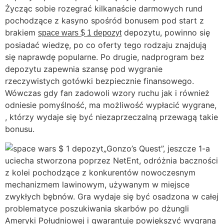
Życząc sobie rozegrać kilkanaście darmowych rund
pochodzące z kasyno spośród bonusem pod start z
brakiem
depozytu, powinno się
space wars $ 1 depozyt
posiadać wiedzę, po co oferty tego rodzaju znajdują
się naprawdę popularne. Po drugie, nadprogram bez
depozytu zapewnia szansę pod wygranie
rzeczywistych gotówki bezpiecznie finansowego.
Wówczas gdy fan zadowoli wzory ruchu jak i również
odniesie pomyślność, ma możliwość wypłacić wygrane,
, którzy wydaje się być niezaprzeczalną przewagą takie
bonusu.
„Gonzo’s Quest”, jeszcze 1-a
uciecha stworzona poprzez NetEnt, odróżnia baczności
z kolei pochodzące z konkurentów nowoczesnym
mechanizmem lawinowym, używanym w miejsce
zwykłych bębnów. Gra wydaje się być osadzona w całej
problematyce poszukiwania skarbów po dżungli
Ameryki Południowej i gwarantuje powiększyć wygraną