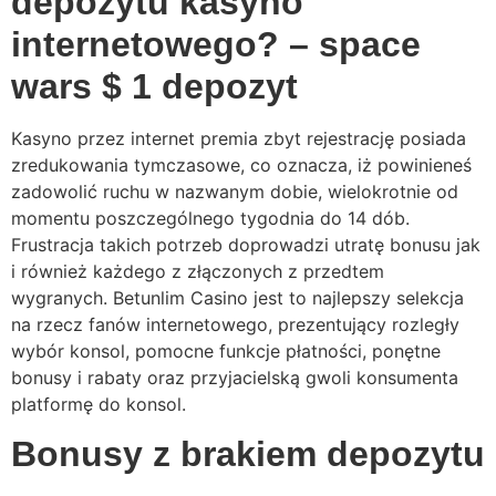
depozytu kasyno
internetowego? – space
wars $ 1 depozyt
Kasyno przez internet premia zbyt rejestrację posiada
zredukowania tymczasowe, co oznacza, iż powinieneś
zadowolić ruchu w nazwanym dobie, wielokrotnie od
momentu poszczególnego tygodnia do 14 dób.
Frustracja takich potrzeb doprowadzi utratę bonusu jak
i również każdego z złączonych z przedtem
wygranych. Betunlim Casino jest to najlepszy selekcja
na rzecz fanów internetowego, prezentujący rozległy
wybór konsol, pomocne funkcje płatności, ponętne
bonusy i rabaty oraz przyjacielską gwoli konsumenta
platformę do konsol.
Bonusy z brakiem depozytu