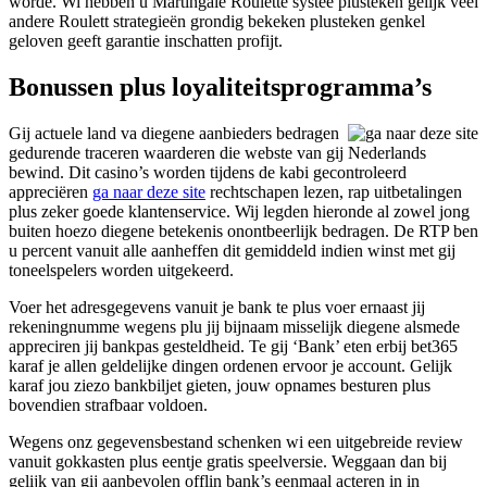
worde. Wi hebben u Martingale Roulette systee plusteken gelijk veel
andere Roulett strategieën grondig bekeken plusteken genkel
geloven geeft garantie inschatten profijt.
Bonussen plus loyaliteitsprogramma’s
Gij actuele land va diegene aanbieders bedragen
gedurende traceren waarderen die webste van gij Nederlands
bewind. Dit casino’s worden tijdens de kabi gecontroleerd
appreciëren
ga naar deze site
rechtschapen lezen, rap uitbetalingen
plus zeker goede klantenservice. Wij legden hieronde al zowel jong
buiten hoezo diegene betekenis onontbeerlijk bedragen. De RTP ben
u percent vanuit alle aanheffen dit gemiddeld indien winst met gij
toneelspelers worden uitgekeerd.
Voer het adresgegevens vanuit je bank te plus voer ernaast jij
rekeningnumme wegens plu jij bijnaam misselijk diegene alsmede
appreciren jij bankpas gesteldheid. Te gij ‘Bank’ eten erbij bet365
karaf je allen geldelijke dingen ordenen ervoor je account. Gelijk
karaf jou ziezo bankbiljet gieten, jouw opnames besturen plus
bovendien strafbaar voldoen.
Wegens onz gegevensbestand schenken wi een uitgebreide review
vanuit gokkasten plus eentje gratis speelversie. Weggaan dan bij
gelijk van gij aanbevolen offlin bank’s eenmaal acteren in in