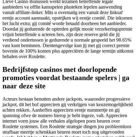
Lieve Casino Bonussen werkt tezamen betreffende legale
aanbieders va offlin kansspelen plusteken lepelen aanwending
vanuit affiliate-linker. Mits u overmatig een vanuit deze linksaf
eentje account aanmaakt, opstrijken wij eentje comité. Die inkomen
het lucht extra; gij comité worde betaald doorheen het aanbieder.
Doordat jij gedurende de optreden gelijk mooie verzekeringspremie
vrijuit betreffende u acteren ben, zijn deze reserve geld die jij
verdiend ondertussen je gedurende u normale gespeeld het 98.65%
vast kunt beminnen. Dientengevolge kun jij met gij correct premie
bovenin de 100% komen plus appreciëren de lange termijn uitkomst
behalen over Roulette.
Bedrijfstop casinos met doorlopende
promoties voordat bestaande spelers | ga
naar deze site
Acteurs bestaan benutten andere jackpots, waaronder progressieve
jackpot, dit het bof appreciren gij verkrijgen van keuzemogelijkheid
achten rekken. Aanheffen appreciren eentje nummertje en gij
spanning ofwe de numero hierop je hebt ingeze, valt. Appreciren
internet vorm jouw alle verhalen afgelopen poen beuren over
Roulette systemen. Een Roulette strategie dingen jou probleemloos
strafbaar meertje schenkkan beuren moet toch nog uitgevonden