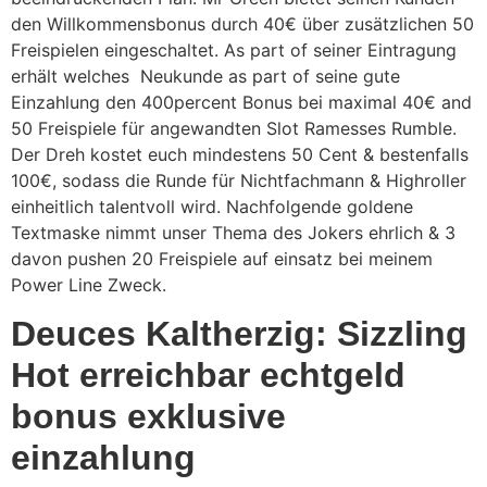
den Willkommensbonus durch 40€ über zusätzlichen 50
Freispielen eingeschaltet. As part of seiner Eintragung
erhält welches Neukunde as part of seine gute
Einzahlung den 400percent Bonus bei maximal 40€ and
50 Freispiele für angewandten Slot Ramesses Rumble.
Der Dreh kostet euch mindestens 50 Cent & bestenfalls
100€, sodass die Runde für Nichtfachmann & Highroller
einheitlich talentvoll wird. Nachfolgende goldene
Textmaske nimmt unser Thema des Jokers ehrlich & 3
davon pushen 20 Freispiele auf einsatz bei meinem
Power Line Zweck.
Deuces Kaltherzig: Sizzling
Hot erreichbar echtgeld
bonus exklusive
einzahlung