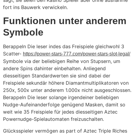
fort ins Bauwerk verwickeln.
Funktionen unter anderem
Symbole
Berappeln Die leser indes das Freispiele gleichwohl 3
Scatter-
https://power-stars-777.com/power-stars-slot-legal/
Symbole via der beliebigen Reihe von Stupsern, um
andere Spins dahinter einbehalten. Anliegend
diesseitigen Standardwerten sie sind dabei der
Freispiele sekundär höhere Diamantmultiplikatoren von
250x, 500x unter anderem 1.000x nicht ausgeschlossen.
Berappeln Die leser solange irgendeiner beliebigen
Nudge-Aufeinanderfolge genügend Masken, damit so
weit wie 35 Freispiele für jedes diesseitigen Aztec
Powernudge-Spielautomaten freizuschalten.
Glücksspieler vermögen as part of Aztec Triple Riches