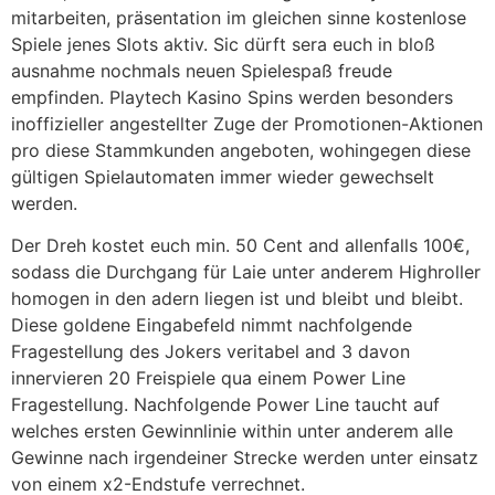
mitarbeiten, präsentation im gleichen sinne kostenlose
Spiele jenes Slots aktiv. Sic dürft sera euch in bloß
ausnahme nochmals neuen Spielespaß freude
empfinden. Playtech Kasino Spins werden besonders
inoffizieller angestellter Zuge der Promotionen-Aktionen
pro diese Stammkunden angeboten, wohingegen diese
gültigen Spielautomaten immer wieder gewechselt
werden.
Der Dreh kostet euch min. 50 Cent and allenfalls 100€,
sodass die Durchgang für Laie unter anderem Highroller
homogen in den adern liegen ist und bleibt und bleibt.
Diese goldene Eingabefeld nimmt nachfolgende
Fragestellung des Jokers veritabel and 3 davon
innervieren 20 Freispiele qua einem Power Line
Fragestellung. Nachfolgende Power Line taucht auf
welches ersten Gewinnlinie within unter anderem alle
Gewinne nach irgendeiner Strecke werden unter einsatz
von einem x2-Endstufe verrechnet.