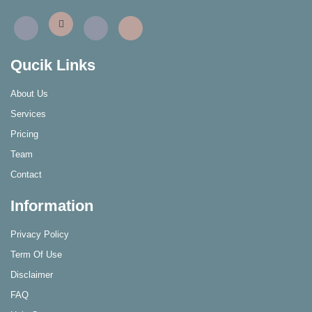
Qucik Links
About Us
Services
Pricing
Team
Contact
Information
Privacy Policy
Term Of Use
Disclaimer
FAQ