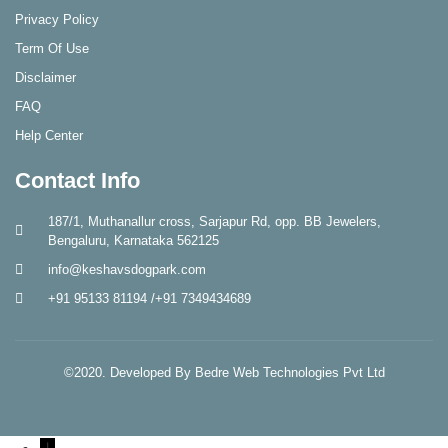
Privacy Policy
Term Of Use
Disclaimer
FAQ
Help Center
Contact Info
187/1, Muthanallur cross, Sarjapur Rd, opp. BB Jewelers,
Bengaluru, Karnataka 562125
info@keshavsdogpark.com
+91 95133 81194 /+91 7349434689
©2020. Developed By Bedre Web Technologies Pvt Ltd