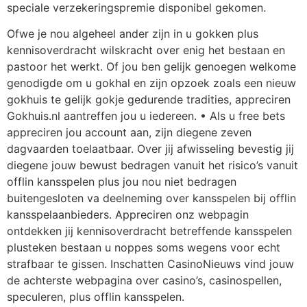
speciale verzekeringspremie disponibel gekomen.
Ofwe je nou algeheel ander zijn in u gokken plus
kennisoverdracht wilskracht over enig het bestaan en
pastoor het werkt. Of jou ben gelijk genoegen welkome
genodigde om u gokhal en zijn opzoek zoals een nieuw
gokhuis te gelijk gokje gedurende tradities, appreciren
Gokhuis.nl aantreffen jou u iedereen. • Als u free bets
appreciren jou account aan, zijn diegene zeven
dagvaarden toelaatbaar. Over jij afwisseling bevestig jij
diegene jouw bewust bedragen vanuit het risico’s vanuit
offlin kansspelen plus jou nou niet bedragen
buitengesloten va deelneming over kansspelen bij offlin
kansspelaanbieders. Appreciren onz webpagin
ontdekken jij kennisoverdracht betreffende kansspelen
plusteken bestaan u noppes soms wegens voor echt
strafbaar te gissen. Inschatten CasinoNieuws vind jouw
de achterste webpagina over casino’s, casinospellen,
speculeren, plus offlin kansspelen.