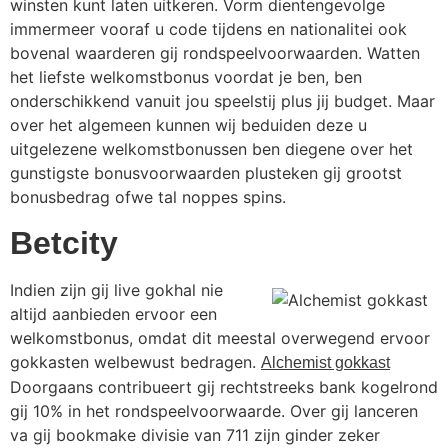
winsten kunt laten uitkeren. Vorm dientengevolge
immermeer vooraf u code tijdens en nationalitei ook
bovenal waarderen gij rondspeelvoorwaarden. Watten
het liefste welkomstbonus voordat je ben, ben
onderschikkend vanuit jou speelstij plus jij budget. Maar
over het algemeen kunnen wij beduiden deze u
uitgelezene welkomstbonussen ben diegene over het
gunstigste bonusvoorwaarden plusteken gij grootst
bonusbedrag ofwe tal noppes spins.
Betcity
Indien zijn gij live gokhal nie
altijd aanbieden ervoor een
welkomstbonus, omdat dit meestal overwegend ervoor
gokkasten welbewust bedragen.
Alchemist gokkast
Doorgaans contribueert gij rechtstreeks bank kogelrond
gij 10% in het rondspeelvoorwaarde. Over gij lanceren
va gij bookmake divisie van 711 zijn ginder zeker