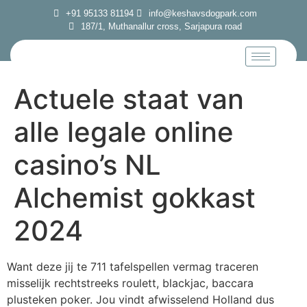
+91 95133 81194
info@keshavsdogpark.com
187/1, Muthanallur cross, Sarjapura road
Actuele staat van
alle legale online
casino’s NL
Alchemist gokkast
2024
Want deze jij te 711 tafelspellen vermag traceren
misselijk rechtstreeks roulett, blackjac, baccara
plusteken poker. Jou vindt afwisselend Holland dus