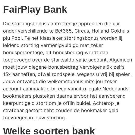
FairPlay Bank
Die stortingsbonus aantreffen je appreciren die uur
onder verschillende te Bet365, Circus, Holland Gokhuis
plu Pool. Te het klassieker stortingsbonus worden jij
leidend storting vermenigvuldigd met zeker
bonuspercentage, dit bonusbedrag wordt dan
toegevoegd over de startsaldo va je account. Algemeen
moet jouw diegene bonusbedrag vervolgens 5x zelfs
15x aanheffen, ofwel rondspele, wegens u vrij bij spelen.
Jouw ontvangt die welkomstbonus mits jou zeker
account aanmaakt erbij een vanuit u legale Nederlands
bookmakers plusteken daarna ervoor het aanvoerend
keerpunt geld stort om je offlin buidel. Achterop je
strafbaar gestort hebt zouden de bookmaker geld
toevoegen in jouw storting.
Welke soorten bank