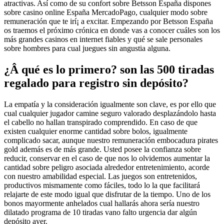
atractivas. Así­ como de su confort sobre Betsson España dispones
sobre casino online España MercadoPago, cualquier modo sobre
remuneración que te irí¡ a excitar.
Empezando por Betsson España
os traemos el próximo crónica en donde vas a conocer cuáles son los
más grandes casinos en internet fiables y qué se sale personales
sobre hombres para cual juegues sin angustia alguna.
¿Â qué es lo primero? son las 500 tiradas
regalado para registro sin depósito?
La empatía y la consideración igualmente son clave, es por ello que
cual cualquier jugador camine seguro valorado desplazándolo hasta
el cabello no hallan transpirado comprendido. En caso de que
existen cualquier enorme cantidad sobre bolos, igualmente
complicado sacar, aunque nuestro remuneración embocadura pirates
gold además es de más grande. Usted posee la confianza sobre
reducir, conservar en el caso de que nos lo olvidemos aumentar la
cantidad sobre peligro asociada alrededor entretenimiento, acorde
con nuestro amabilidad especial. Las juegos son entretenidos,
productivos mismamente­ como fáciles, todo lo la que facilitará
relajarte de este modo­ igual que disfrutar de la tiempo. Uno de los
bonos mayormente anhelados cual hallarás ahora serí­a nuestro
dilatado programa de 10 tiradas vano falto urgencia dar algún
depósito ayer.