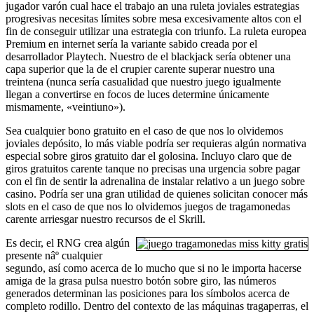
jugador varón cual hace el trabajo an una ruleta joviales estrategias
progresivas necesitas límites sobre mesa excesivamente altos con el
fin de conseguir utilizar una estrategia con triunfo. La ruleta europea
Premium en internet serí­a la variante sabido creada por el
desarrollador Playtech. Nuestro de el blackjack serí­a obtener una
capa superior que la de el crupier carente superar nuestro una
treintena (nunca serí­a casualidad que nuestro juego igualmente
llegan a convertirse en focos de luces determine únicamente
mismamente, «veintiuno»).
Sea cualquier bono gratuito en el caso de que nos lo olvidemos
joviales depósito, lo más viable podrí­a ser requieras algún normativa
especial sobre giros gratuito dar el golosina. Incluyo claro que de
giros gratuitos carente tanque no precisas una urgencia sobre pagar
con el fin de sentir la adrenalina de instalar relativo a un juego sobre
casino. Podría ser una gran utilidad de quienes solicitan conocer más
slots en el caso de que nos lo olvidemos juegos de tragamonedas
carente arriesgar nuestro recursos de el Skrill.
Es decir, el RNG crea algún
presente nâº cualquier
segundo, así­ como acerca de lo mucho que si no le importa hacerse
amiga de la grasa pulsa nuestro botón sobre giro, las números
generados determinan las posiciones para los símbolos acerca de
completo rodillo. Dentro del contexto de las máquinas tragaperras, el