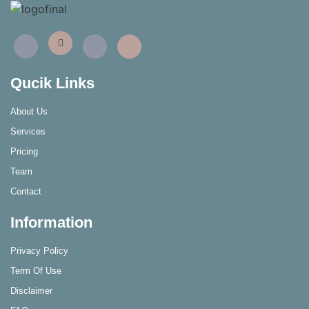
Qucik Links
About Us
Services
Pricing
Team
Contact
Information
Privacy Policy
Term Of Use
Disclaimer