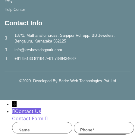
FAQ
Help Center
Contact Info
187/1, Muthanallur cross, Sarjapur Rd, opp. BB Jewelers,
Bengaluru, Karnataka 562125
info@keshavsdogpark.com
+91 95133 81194 /+91 7349434689
©2020. Developed By Bedre Web Technologies Pvt Ltd
↓
Contact Us
Contact Form
Name
Phone